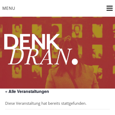
Skip
MENU
to
content
"die Vergangenheit im Bewusstsein, die Zukunft im Blick"
DENK DRAN e. V.
« Alle Veranstaltungen
Diese Veranstaltung hat bereits stattgefunden.