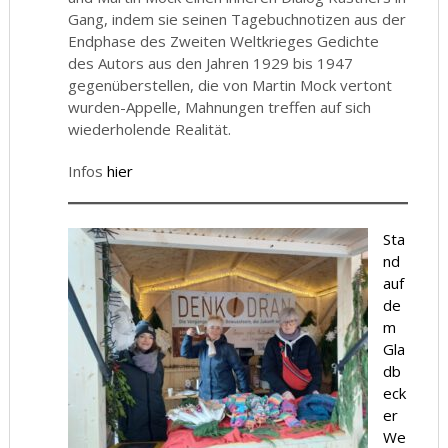
Gang, indem sie seinen Tagebuchnotizen aus der
Endphase des Zweiten Weltkrieges Gedichte
des Autors aus den Jahren 1929 bis 1947
gegenüberstellen, die von Martin Mock vertont
wurden-Appelle, Mahnungen treffen auf sich
wiederholende Realität.
Infos
hier
Sta
nd
auf
de
m
Gla
db
eck
er
We