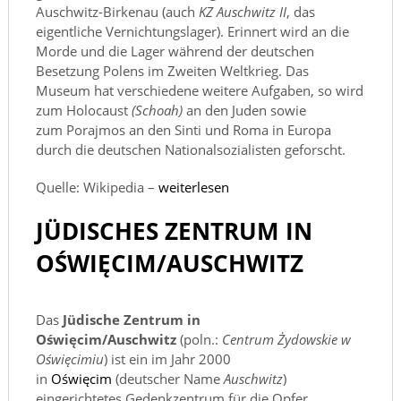
Auschwitz-Birkenau (auch
KZ Auschwitz II
, das
eigentliche Vernichtungslager). Erinnert wird an die
Morde und die Lager während der deutschen
Besetzung Polens im Zweiten Weltkrieg. Das
Museum hat verschiedene weitere Aufgaben, so wird
zum Holocaust
(Schoah)
an den Juden sowie
zum Porajmos an den Sinti und Roma in Europa
durch die deutschen Nationalsozialisten geforscht.
Quelle: Wikipedia –
weiterlesen
JÜDISCHES ZENTRUM IN
OŚWIĘCIM/AUSCHWITZ
Das
Jüdische Zentrum in
Oświęcim/Auschwitz
(poln.:
Centrum Żydowskie w
Oświęcimiu
) ist ein im Jahr 2000
in
Oświęcim
(deutscher Name
Auschwitz
)
eingerichtetes Gedenkzentrum für die Opfer