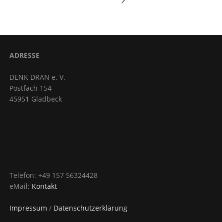
ADRESSE
DENK DRAN e. V.
Postfach 154
45951 Gladbeck
Telefon: +49 157 56324428
eMail:
Kontakt
Impressum
/
Datenschutzerklärung