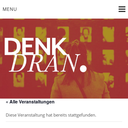
Skip
MENU
to
content
"die Vergangenheit im Bewusstsein, die Zukunft im Blick"
DENK DRAN e. V.
« Alle Veranstaltungen
Diese Veranstaltung hat bereits stattgefunden.