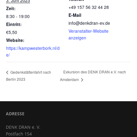
3. Juni 2023
+49 157 56 32 44 28
Zeit:
E-Mail
8:30 - 19:00
info@denkdran-ev.de
Eintritt:
Veranstalter-Website
€5,50
anzeigen
Website:
https://kampwesterbork.nl/d
e/
Exkursion des DENK DRAN e.V. nach
Gedenkstättenfahrt nach
Berlin 2023
Amsterdam
ADRESSE
DENK DRAN e. V.
Postfach 154