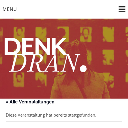
Skip
MENU
to
content
"die Vergangenheit im Bewusstsein, die Zukunft im Blick"
DENK DRAN e. V.
« Alle Veranstaltungen
Diese Veranstaltung hat bereits stattgefunden.