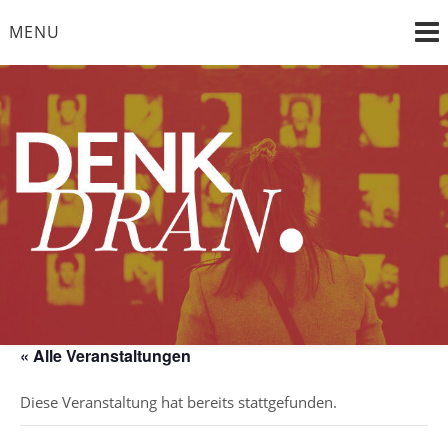
Skip
MENU
to
content
"die Vergangenheit im Bewusstsein, die Zukunft im Blick"
DENK DRAN e. V.
« Alle Veranstaltungen
Diese Veranstaltung hat bereits stattgefunden.