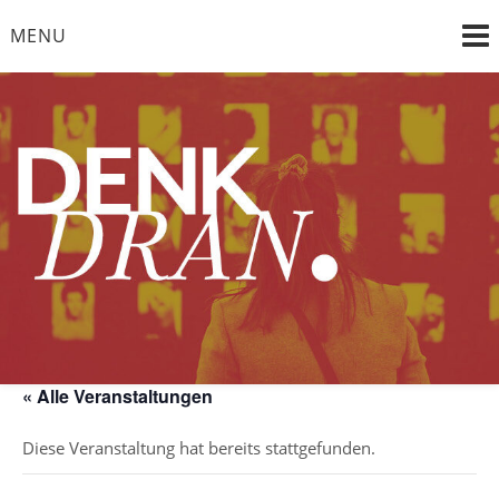
Skip
MENU
to
content
"die Vergangenheit im Bewusstsein, die Zukunft im Blick"
DENK DRAN e. V.
« Alle Veranstaltungen
Diese Veranstaltung hat bereits stattgefunden.