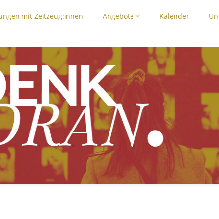
ngen mit Zeitzeug:innen
Angebote
Kalender
Un
die Zukunft im Blick"
N e. V.