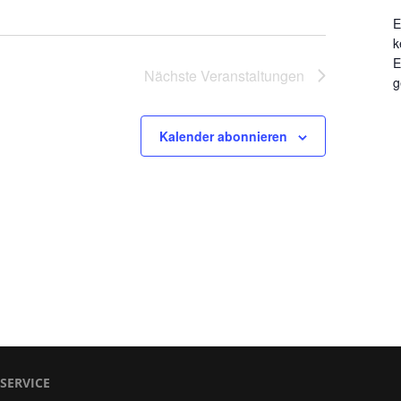
E
k
E
Nächste
Veranstaltungen
g
Kalender abonnieren
SERVICE