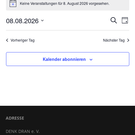
Keine Veranstaltungen für 8. August 2026 vorgesehen.
Hinweis
für
8.
08.08.2026
Verans
Ver
Suche
Tag
Ans
August
Datum
Suche
wählen.
Nav
2026
Vorheriger Tag
Nächster Tag
und
Ansich
Kalender abonnieren
Naviga
ADRESSE
DENK DRAN e. V.