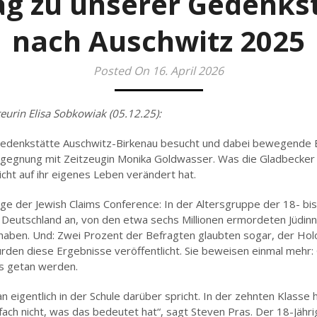
g zu unserer Gedenks
nach Auschwitz 2025
Posted On 16. April 2026
eurin Elisa Sobkowiak (05.12.25):
Gedenkstätte Auschwitz-Birkenau besucht und dabei bewegende E
egegnung mit Zeitzeugin Monika Goldwasser. Was die Gladbecke
cht auf ihr eigenes Leben verändert hat.
e der Jewish Claims Conference: In der Altersgruppe der 18- bi
 Deutschland an, von den etwa sechs Millionen ermordeten Jüdi
 haben. Und: Zwei Prozent der Befragten glaubten sogar, der Hol
rden diese Ergebnisse veröffentlicht. Sie beweisen einmal mehr
s getan werden.
 eigentlich in der Schule darüber spricht. In der zehnten Klasse 
ach nicht, was das bedeutet hat“, sagt Steven Pras. Der 18-Jähr