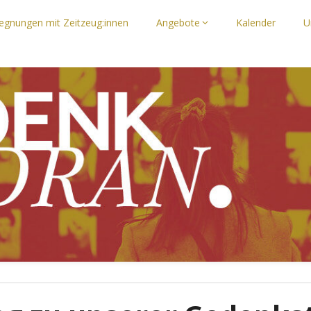
egnungen mit Zeitzeug:innen
Angebote
Kalender
U
n, die Zukunft im Blick"
N e. V.