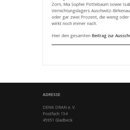
Zorn, Mia Sophie Pottebaum sowie Isab
Vernichtungslagers Auschwitz-Birkenau 
oder gar zwei Prozent, die wenig oder
wirkt noch immer nach.
Hier den gesamten
Beitrag zur Aussch
ADRESSE
DENK DRAN e. V.
Postfach 154
45951 Gladbeck