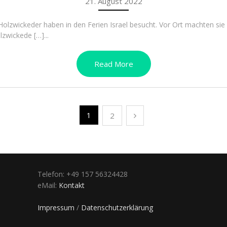
21. August 2022
olzwickeder haben in den Ferien Israel besucht. Vor Ort machten sie E
zwickede […]...
Read More
1
2
Telefon: +49 157 56324428
eMail:
Kontakt
Impressum
/
Datenschutzerklärung