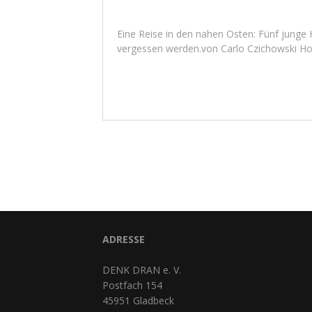
Eine Reise in den nahen Osten: Fünf junge H
vergessen werden.von Carlo Czichowski Hol
Seitennummerierung
der
Beiträge
ADRESSE
DENK DRAN e. V.
Postfach 154
45951 Gladbeck