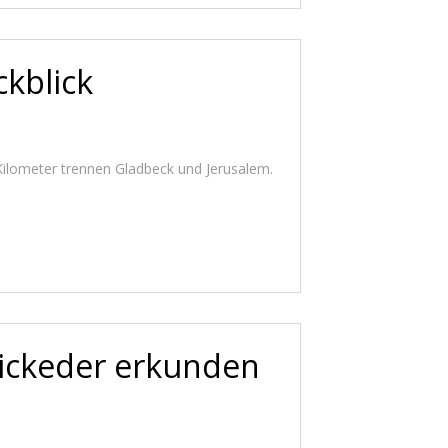
ckblick
 Kilometer trennen Gladbeck und Jerusalem.
ickeder erkunden