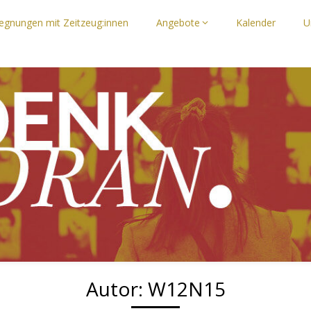
egnungen mit Zeitzeug:innen
Angebote
Kalender
U
n, die Zukunft im Blick"
N e. V.
Autor:
W12N15