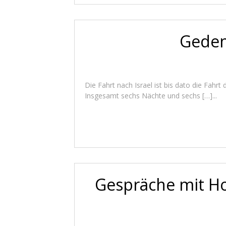
Gedenk
Die Fahrt nach Israel ist bis dato die Fah
Insgesamt sechs Nächte und sechs […]...
Gespräche mit H